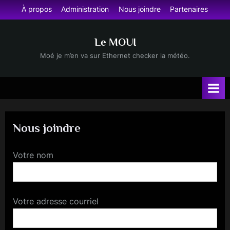
Skip
À propos
Administration
Nous joindre
Partenaires
to
content
Le MOUI
Moé je m’en va sur Ethernet checker la météo.
Nous joindre
Votre nom
Votre adresse courriel