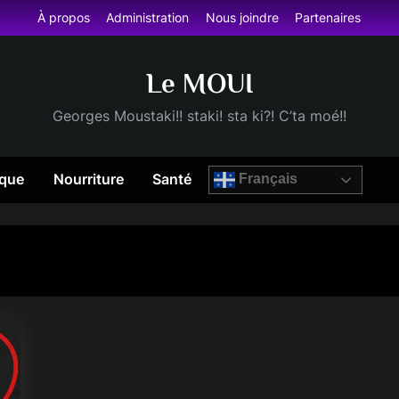
À propos
Administration
Nous joindre
Partenaires
Le MOUI
Georges Moustaki!! staki! sta ki?! C’ta moé!!
que
Nourriture
Santé
Français