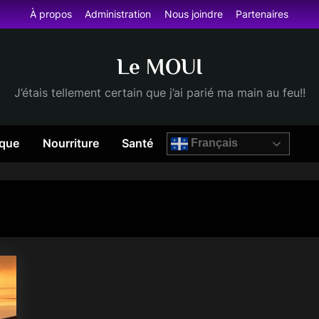
À propos
Administration
Nous joindre
Partenaires
Le MOUI
J’étais tellement certain que j’ai parié ma main au feu!!
que
Nourriture
Santé
Français