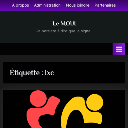
Skip
À propos
Administration
Nous joindre
Partenaires
to
content
Le MOUI
Je persiste à dire que je signe.
Étiquette :
lxc