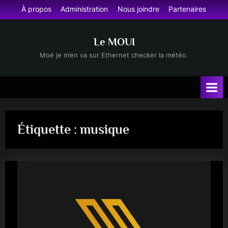
Skip
À propos
Administration
Nous joindre
Partenaires
to
content
Le MOUI
Moé je m’en va sur Ethernet checker la météo.
Étiquette :
musique