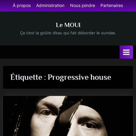
Skip
À propos
Administration
Nous joindre
Partenaires
to
content
Le MOUI
Ça c’est la goûte d’eau qui fait déborder le sundae.
Étiquette :
Progressive house