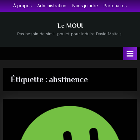
Skip
À propos
Administration
Nous joindre
Partenaires
to
content
Le MOUI
Pas besoin de simili-poulet pour induire David Maltais.
Étiquette :
abstinence