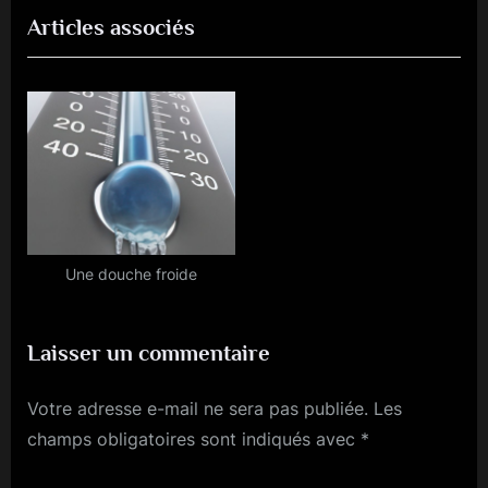
Articles associés
v
x
l’article
i
t
o
P
u
o
s
s
P
t
o
:
s
t
Une douche froide
:
Laisser un commentaire
Votre adresse e-mail ne sera pas publiée.
Les
champs obligatoires sont indiqués avec
*