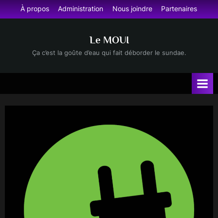
Skip
À propos
Administration
Nous joindre
Partenaires
to
content
Le MOUI
Ça c’est la goûte d’eau qui fait déborder le sundae.