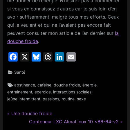
me donner de l’énergie. N’hésitez pas à commenter
si vous en connaissez d’autres car je suis loin d’en
avoir suffisamment, malgré tous mes efforts. Ceux
qui le veulent et qui ne l’avaient pas encore fait
peuvent consulter mon article de l’an dernier sur
la
douche froide
.
Facebook
X
Bluesky
Threads
LinkedIn
Email
Santé
Tags:
,
,
,
,
abstinence
caféine
douche froide
énergie
,
,
,
entraînement
exercice
interactions sociales
,
,
,
jeûne intermittent
passions
routine
sexe
P
Navigation
Une douche froide
r
N
Conteneur LXC AlmaLinux 10 x86-64-v2
de
e
e