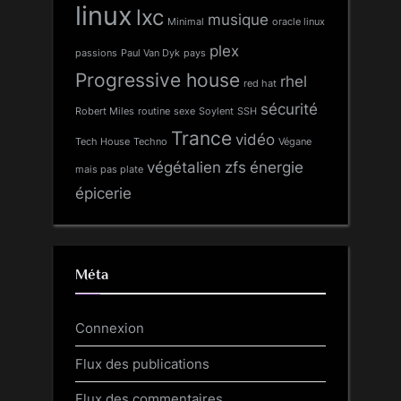
linux
lxc
musique
Minimal
oracle linux
plex
passions
Paul Van Dyk
pays
Progressive house
rhel
red hat
sécurité
Robert Miles
routine
sexe
Soylent
SSH
Trance
vidéo
Tech House
Techno
Végane
végétalien
zfs
énergie
mais pas plate
épicerie
Méta
Connexion
Flux des publications
Flux des commentaires