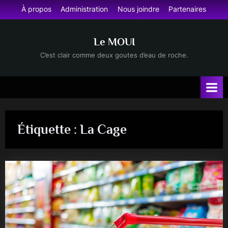
Skip
À propos
Administration
Nous joindre
Partenaires
to
content
Le MOUI
C’est clair comme deux goutes d’eau de roche.
Étiquette :
La Cage