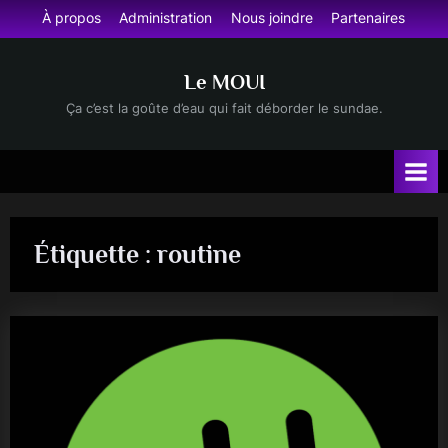
Skip
À propos
Administration
Nous joindre
Partenaires
to
content
Le MOUI
Ça c’est la goûte d’eau qui fait déborder le sundae.
Étiquette :
routine