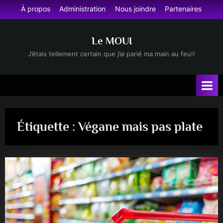
Skip
À propos
Administration
Nous joindre
Partenaires
to
content
Le MOUI
J’étais tellement certain que j’ai parié ma main au feu!!
Étiquette :
Végane mais pas plate