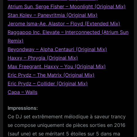
Atrium Sun, Serge Fisher – Moonlight (Original Mix)
Stan Kolev – Panevritmia (Original Mix)
Jerome Isma-Ae, Alastor – Floyd (Extended Mix)
Raggapop Inc, Elevate – Interconnected (Atrium Sun
Remix)
Beyondway – Alpha Centauri (Original Mix)
Haxxy – Phrygia (Original Mix)
Max Freegrant, Haxxy – You (Original Mix)
Eric Prydz – The Matrix (Original Mix)
Eric Prydz – Collider (Original Mix)
Capa – Walls
Impressions:
Ce DJ set extrêmement mélodique à saveur trancy
se compose uniquement de pièces sorties en 2016
(sauf une) et se méritant 5 étoiles sur 5 dans ma