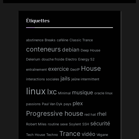
Étiquettes
abstinence
Breaks
caféine
Classic Trance
conteneurs
debian
Deep House
Delerium
douche froide
Electro
Energy 52
House
exercice
entraînement
GeoIP
jails
interactions sociales
jeûne intermittent
linux
lxc
musique
Minimal
oracle linux
plex
passions
Paul Van Dyk
pays
Progressive house
rhel
red hat
sécurité
Robert Miles
routine
sexe
Soylent
SSH
Trance
vidéo
Tech House
Techno
Végane