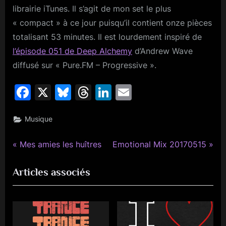
librairie iTunes. Il s’agit de mon set le plus
« compact » à ce jour puisqu’il contient onze pièces
totalisant 53 minutes. Il est lourdement inspiré de
l’épisode 051 de Deep Alchemy
d’Andrew Wave
diffusé sur « Pure.FM – Progressive ».
Facebook
X
Bluesky
Threads
LinkedIn
Email
Musique
P
N
Navigation
Mes amies les huîtres
Emotional Mix 20170515
r
e
de
Articles associés
e
x
v
t
l’article
i
P
o
o