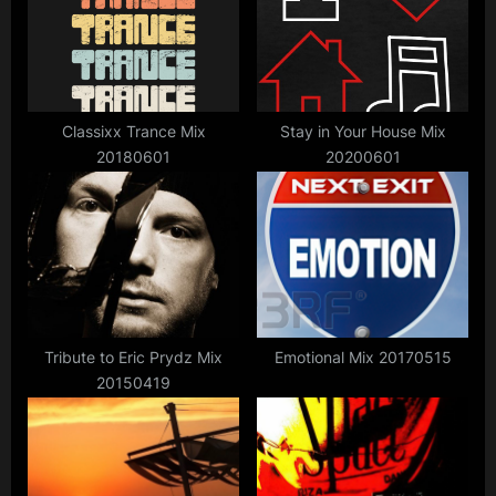
u
s
s
t
P
:
o
s
Classixx Trance Mix
Stay in Your House Mix
20180601
20200601
t
:
Tribute to Eric Prydz Mix
Emotional Mix 20170515
20150419