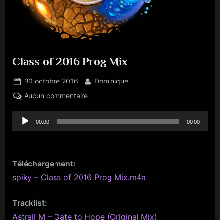
Class of 2016 Prog Mix
Posted
By
30 octobre 2016
Dominique
on
sur
Aucun commentaire
Class
Lecteur
of
00:00
00:00
2016
audio
Prog
Mix
Téléchargement:
spiky – Class of 2016 Prog Mix.m4a
Tracklist:
Astrall M – Gate to Hope (Original Mix)