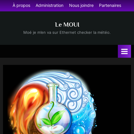
Skip
À propos
Administration
Nous joindre
Partenaires
to
content
Le MOUI
Moé je m’en va sur Ethernet checker la météo.